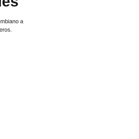
ies
lombiano a 
eros. 