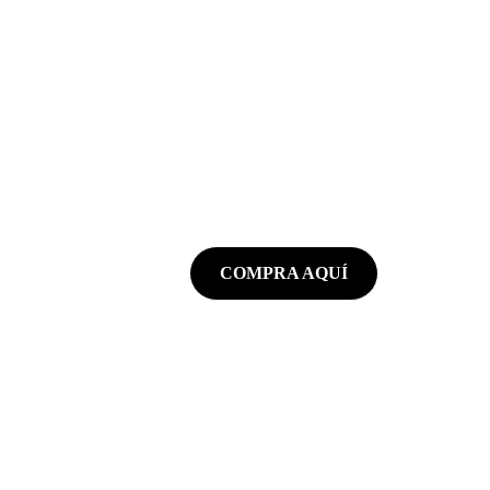
Futboleras
Camisetas inspiradas en el apasionante 
mundo del fútbol
COMPRA AQUÍ