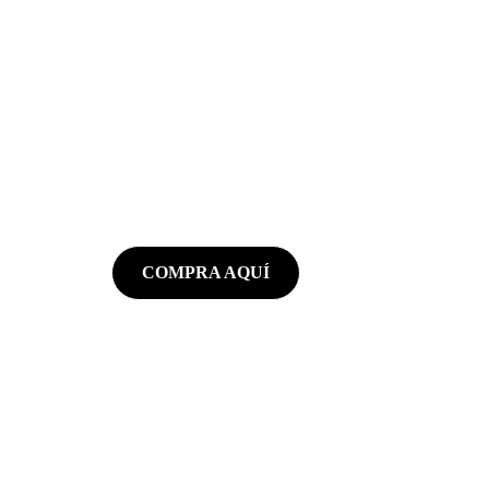
Selección Colombia 
Apoya a la selección con nuestra nueva 
colección 
COMPRA AQUÍ