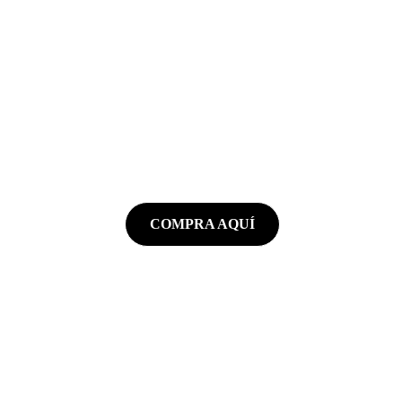
Retro
Revive la gloria del 
fútbol
 con nuestras 
camisetas retro
COMPRA AQUÍ