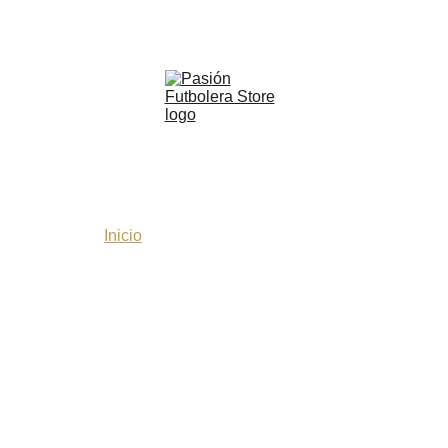
a tienda y envío gratis por compras superiores a $199.000 a todo 
Inicio
Tienda
Colecciones
Nosotros