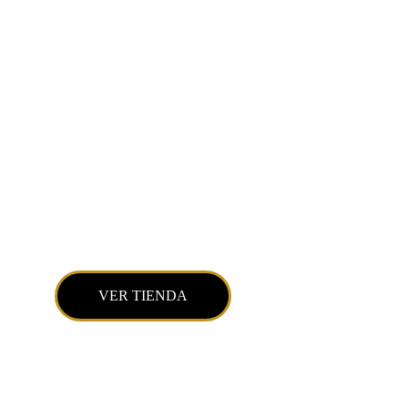
Moda futbolera
"Si el fútbol fuera solo un juego, el corazón sería solo 
un músculo".
Pasión Fu
VER TIENDA